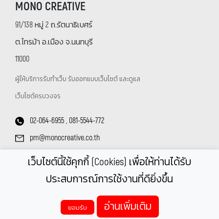
MONO CREATIVE
91/138 หมู่ 2 ถ.รัตนาธิเบศร์
ต.ไทรม้า อ.เมือง จ.นนทบุรี
11000
ผู้ให้บริการรับทำเว็บ รับออกแบบเว็บไซต์ และดูแล
เว็บไซต์ครบวงจร
02-064-6955
,
081-5544-772
pm@monocreative.co.th
@monocreative
หรือกด
เว็บไซต์นี้ใช้คุกกี้ (Cookies) เพื่อให้ท่านได้รับ
ประสบการณ์การใช้งานที่ดียิ่งขึ้น
Copyright © 2026.
Monocreative.Co.,Ltd.
All Rights Reserved.
อ่านเพิ่มเติม
ยอมรับ